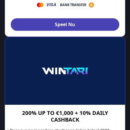
BANK TRANSFER
Speel Nu
200% UP TO €1,000
+ 10% DAILY
CASHBACK