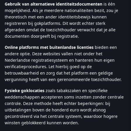
Gebruik van alternatieve identiteitsdocumenten
is één
mogelijkheid. Als je meerdere nationaliteiten bezit, zou je
theoretisch met een ander identiteitsbewijs kunnen
registreren bij gokplatforms. Dit wordt echter sterk
afgeraden omdat de toezichthouder verwacht dat je alle
documenten doorgeeft bij registratie.
Online platforms met buitenlandse licenties
bieden een
andere optie. Deze websites vallen niet onder het
Nederlandse registratiesysteem en hanteren hun eigen
verificatieprocedures. Let hierbij goed op de
betrouwbaarheid en zorg dat het platform een geldige
vergunning heeft van een gerenommeerde toezichthouder.
Fysieke goklocaties
zoals tabakszaken en specifieke
weddenschappen accepteren soms inzetten zonder centrale
controle. Deze methode heeft echter beperkingen: bij
uitbetalingen boven de honderd euro wordt alsnog
gecontroleerd via het centrale systeem, waardoor hogere
winsten geblokkeerd kunnen worden.