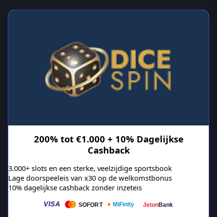
200% tot €1.000 + 10% Dagelijkse
Cashback
3.000+ slots en een sterke, veelzijdige sportsbook
Lage doorspeeleis van x30 op de welkomstbonus
10% dagelijkse cashback zonder inzeteis