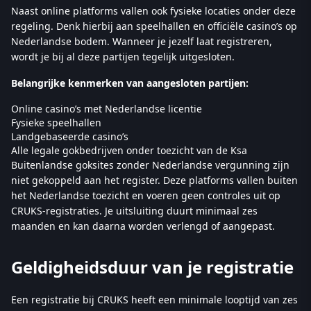
Naast online platforms vallen ook fysieke locaties onder deze
regeling. Denk hierbij aan speelhallen en officiële casino’s op
Nederlandse bodem. Wanneer je jezelf laat registreren,
wordt je bij al deze partijen tegelijk uitgesloten.
Belangrijke kenmerken van aangesloten partijen:
Online casino’s met Nederlandse licentie
Fysieke speelhallen
Landgebaseerde casino’s
Alle legale gokbedrijven onder toezicht van de Ksa
Buitenlandse goksites zonder Nederlandse vergunning zijn
niet gekoppeld aan het register. Deze platforms vallen buiten
het Nederlandse toezicht en voeren geen controles uit op
CRUKS-registraties. Je uitsluiting duurt minimaal zes
maanden en kan daarna worden verlengd of aangepast.
Geldigheidsduur van je registratie
Een registratie bij CRUKS heeft een minimale looptijd van zes