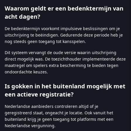
Waarom geldt er een bedenktermijn van
acht dagen?
De bedenktermijn voorkomt impulsieve beslissingen om je
uitschrijving te beëindigen. Gedurende deze periode heb je
nog steeds geen toegang tot kansspelen.
Dit systeem vervangt de oude versie waarin uitschrijving
direct mogelijk was. De toezichthouder implementeerde deze
maatregel om spelers extra bescherming te bieden tegen
ondoordachte keuzes.
Is gokken in het buitenland mogelijk met
een actieve registratie?
Nederlandse aanbieders controleren altijd of je
geregistreerd staat, ongeacht je locatie. Ook vanuit het
buitenland krijg je geen toegang tot platforms met een
Nederlandse vergunning.