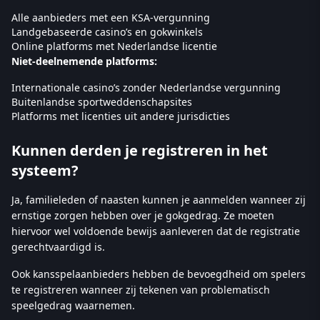
Alle aanbieders met een KSA-vergunning
Landgebaseerde casino’s en gokwinkels
Online platforms met Nederlandse licentie
Niet-deelnemende platforms:
Internationale casino’s zonder Nederlandse vergunning
Buitenlandse sportweddenschapsites
Platforms met licenties uit andere jurisdicties
Kunnen derden je registreren in het
systeem?
Ja, familieleden of naasten kunnen je aanmelden wanneer zij
ernstige zorgen hebben over je gokgedrag. Ze moeten
hiervoor wel voldoende bewijs aanleveren dat de registratie
gerechtvaardigd is.
Ook kansspelaanbieders hebben de bevoegdheid om spelers
te registreren wanneer zij tekenen van problematisch
speelgedrag waarnemen.