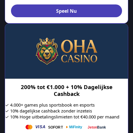
Speel Nu
200% tot €1.000
+ 10% Dagelijkse
Cashback
✓ 4.000+ games plus sportsbook en esports
✓ 10% dagelijkse cashback zonder inzeteis
✓ 10% Hoge uitbetalingslimieten tot €40.000 per maand