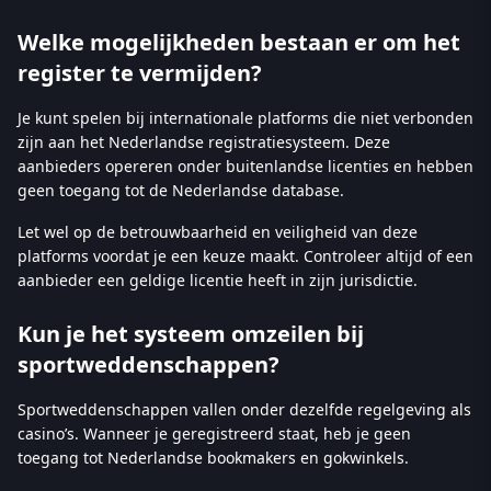
Welke mogelijkheden bestaan er om het
register te vermijden?
Je kunt spelen bij internationale platforms die niet verbonden
zijn aan het Nederlandse registratiesysteem. Deze
aanbieders opereren onder buitenlandse licenties en hebben
geen toegang tot de Nederlandse database.
Let wel op de betrouwbaarheid en veiligheid van deze
platforms voordat je een keuze maakt. Controleer altijd of een
aanbieder een geldige licentie heeft in zijn jurisdictie.
Kun je het systeem omzeilen bij
sportweddenschappen?
Sportweddenschappen vallen onder dezelfde regelgeving als
casino’s. Wanneer je geregistreerd staat, heb je geen
toegang tot Nederlandse bookmakers en gokwinkels.