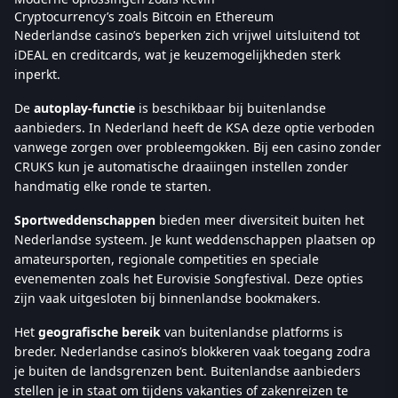
Cryptocurrency’s zoals Bitcoin en Ethereum
Nederlandse casino’s beperken zich vrijwel uitsluitend tot
iDEAL en creditcards, wat je keuzemogelijkheden sterk
inperkt.
De
autoplay-functie
is beschikbaar bij buitenlandse
aanbieders. In Nederland heeft de KSA deze optie verboden
vanwege zorgen over probleemgokken. Bij een casino zonder
CRUKS kun je automatische draaiingen instellen zonder
handmatig elke ronde te starten.
Sportweddenschappen
bieden meer diversiteit buiten het
Nederlandse systeem. Je kunt weddenschappen plaatsen op
amateursporten, regionale competities en speciale
evenementen zoals het Eurovisie Songfestival. Deze opties
zijn vaak uitgesloten bij binnenlandse bookmakers.
Het
geografische bereik
van buitenlandse platforms is
breder. Nederlandse casino’s blokkeren vaak toegang zodra
je buiten de landsgrenzen bent. Buitenlandse aanbieders
stellen je in staat om tijdens vakanties of zakenreizen te