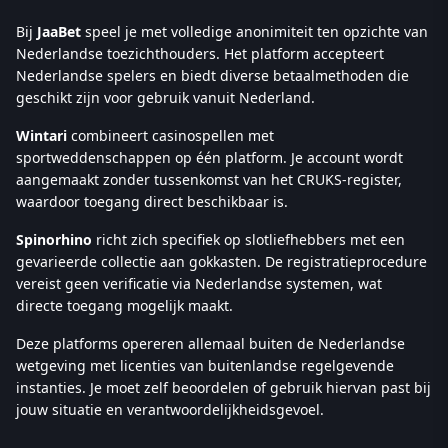
Bij
JaaBet
speel je met volledige anonimiteit ten opzichte van
Nederlandse toezichthouders. Het platform accepteert
Nederlandse spelers en biedt diverse betaalmethoden die
geschikt zijn voor gebruik vanuit Nederland.
Wintari
combineert casinospellen met
sportweddenschappen op één platform. Je account wordt
aangemaakt zonder tussenkomst van het CRUKS-register,
waardoor toegang direct beschikbaar is.
Spinorhino
richt zich specifiek op slotliefhebbers met een
gevarieerde collectie aan gokkasten. De registratieprocedure
vereist geen verificatie via Nederlandse systemen, wat
directe toegang mogelijk maakt.
Deze platforms opereren allemaal buiten de Nederlandse
wetgeving met licenties van buitenlandse regelgevende
instanties. Je moet zelf beoordelen of gebruik hiervan past bij
jouw situatie en verantwoordelijkheidsgevoel.