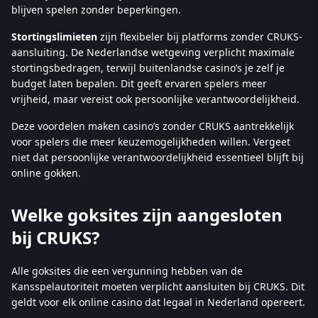
blijven spelen zonder beperkingen.
Stortingslimieten
zijn flexibeler bij platforms zonder CRUKS-
aansluiting. De Nederlandse wetgeving verplicht maximale
stortingsbedragen, terwijl buitenlandse casino’s je zelf je
budget laten bepalen. Dit geeft ervaren spelers meer
vrijheid, maar vereist ook persoonlijke verantwoordelijkheid.
Deze voordelen maken casino’s zonder CRUKS aantrekkelijk
voor spelers die meer keuzemogelijkheden willen. Vergeet
niet dat persoonlijke verantwoordelijkheid essentieel blijft bij
online gokken.
Welke goksites zijn aangesloten
bij CRUKS?
Alle goksites die een vergunning hebben van de
Kansspelautoriteit moeten verplicht aansluiten bij CRUKS. Dit
geldt voor elk online casino dat legaal in Nederland opereert.