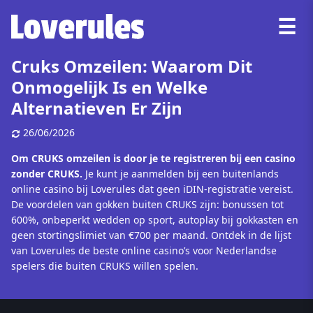
☰
Cruks Omzeilen: Waarom Dit
Onmogelijk Is en Welke
Alternatieven Er Zijn
26/06/2026
Om CRUKS omzeilen is door je te registreren bij een
casino
zonder CRUKS
.
Je kunt je aanmelden bij een buitenlands
online casino bij Loverules dat geen iDIN-registratie vereist.
De voordelen van gokken buiten CRUKS zijn: bonussen tot
600%, onbeperkt wedden op sport, autoplay bij gokkasten en
geen stortingslimiet van €700 per maand. Ontdek in de lijst
van Loverules de beste online casino’s voor Nederlandse
spelers die buiten CRUKS willen spelen.